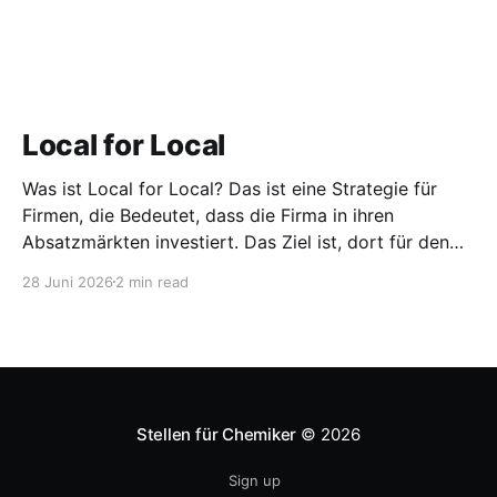
Local for Local
Was ist Local for Local? Das ist eine Strategie für
Firmen, die Bedeutet, dass die Firma in ihren
Absatzmärkten investiert. Das Ziel ist, dort für den
lokalen Markt zu produzieren, aber auch zu
28 Juni 2026
2 min read
entwickeln. Diese Strategie ist von Toyota bekannt,
das gezwungenermaßen früh in den USA
Fertigungswerke aufbauen musste. 1981
Stellen für Chemiker
© 2026
Sign up