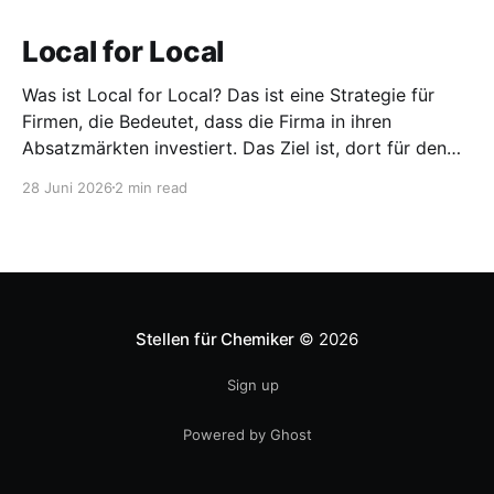
Local for Local
Was ist Local for Local? Das ist eine Strategie für
Firmen, die Bedeutet, dass die Firma in ihren
Absatzmärkten investiert. Das Ziel ist, dort für den
lokalen Markt zu produzieren, aber auch zu
28 Juni 2026
2 min read
entwickeln. Diese Strategie ist von Toyota bekannt,
das gezwungenermaßen früh in den USA
Fertigungswerke aufbauen musste. 1981
Stellen für Chemiker
© 2026
Sign up
Powered by Ghost