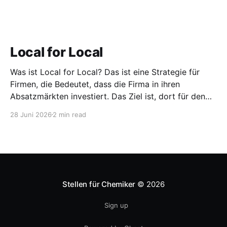
Local for Local
Was ist Local for Local? Das ist eine Strategie für
Firmen, die Bedeutet, dass die Firma in ihren
Absatzmärkten investiert. Das Ziel ist, dort für den
lokalen Markt zu produzieren, aber auch zu
28 Juni 2026
2 min read
entwickeln. Diese Strategie ist von Toyota bekannt,
das gezwungenermaßen früh in den USA
Fertigungswerke aufbauen musste. 1981
Stellen für Chemiker
© 2026
Sign up