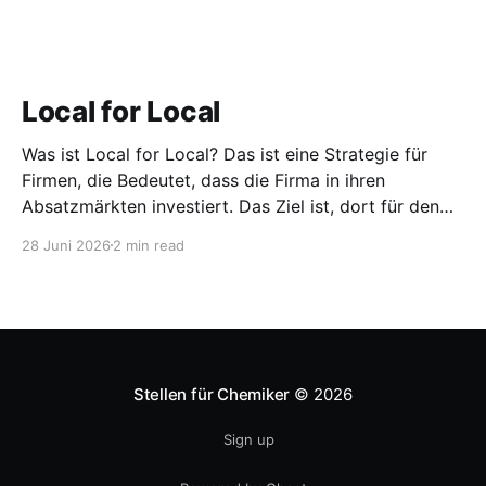
Local for Local
Was ist Local for Local? Das ist eine Strategie für
Firmen, die Bedeutet, dass die Firma in ihren
Absatzmärkten investiert. Das Ziel ist, dort für den
lokalen Markt zu produzieren, aber auch zu
28 Juni 2026
2 min read
entwickeln. Diese Strategie ist von Toyota bekannt,
das gezwungenermaßen früh in den USA
Fertigungswerke aufbauen musste. 1981
Stellen für Chemiker
© 2026
Sign up