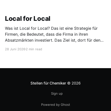
Local for Local
Was ist Local for Local? Das ist eine Strategie für
Firmen, die Bedeutet, dass die Firma in ihren
Absatzmärkten investiert. Das Ziel ist, dort für den
lokalen Markt zu produzieren, aber auch zu
28 Juni 2026
2 min read
entwickeln. Diese Strategie ist von Toyota bekannt,
das gezwungenermaßen früh in den USA
Fertigungswerke aufbauen musste. 1981
Stellen für Chemiker
© 2026
Sign up
Powered by Ghost