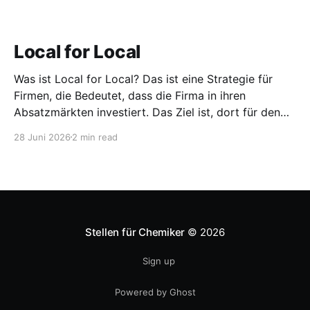
Local for Local
Was ist Local for Local? Das ist eine Strategie für
Firmen, die Bedeutet, dass die Firma in ihren
Absatzmärkten investiert. Das Ziel ist, dort für den
lokalen Markt zu produzieren, aber auch zu
28 Juni 2026
2 min read
entwickeln. Diese Strategie ist von Toyota bekannt,
das gezwungenermaßen früh in den USA
Fertigungswerke aufbauen musste. 1981
Stellen für Chemiker
© 2026
Sign up
Powered by Ghost