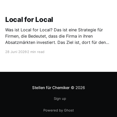
Local for Local
Was ist Local for Local? Das ist eine Strategie für
Firmen, die Bedeutet, dass die Firma in ihren
Absatzmärkten investiert. Das Ziel ist, dort für den
lokalen Markt zu produzieren, aber auch zu
28 Juni 2026
2 min read
entwickeln. Diese Strategie ist von Toyota bekannt,
das gezwungenermaßen früh in den USA
Fertigungswerke aufbauen musste. 1981
Stellen für Chemiker
© 2026
Sign up
Powered by Ghost