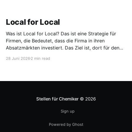
Local for Local
Was ist Local for Local? Das ist eine Strategie für
Firmen, die Bedeutet, dass die Firma in ihren
Absatzmärkten investiert. Das Ziel ist, dort für den
lokalen Markt zu produzieren, aber auch zu
28 Juni 2026
2 min read
entwickeln. Diese Strategie ist von Toyota bekannt,
das gezwungenermaßen früh in den USA
Fertigungswerke aufbauen musste. 1981
Stellen für Chemiker
© 2026
Sign up
Powered by Ghost