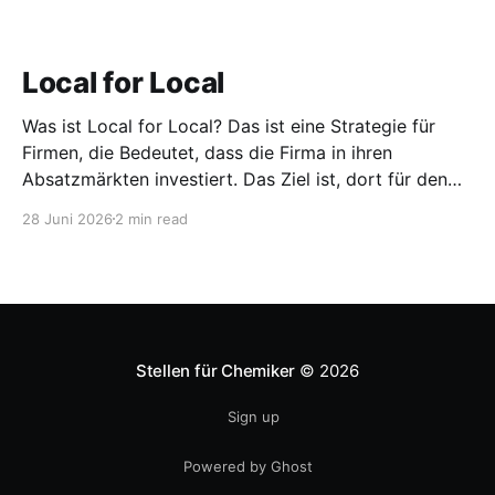
Local for Local
Was ist Local for Local? Das ist eine Strategie für
Firmen, die Bedeutet, dass die Firma in ihren
Absatzmärkten investiert. Das Ziel ist, dort für den
lokalen Markt zu produzieren, aber auch zu
28 Juni 2026
2 min read
entwickeln. Diese Strategie ist von Toyota bekannt,
das gezwungenermaßen früh in den USA
Fertigungswerke aufbauen musste. 1981
Stellen für Chemiker
© 2026
Sign up
Powered by Ghost