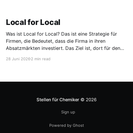
Local for Local
Was ist Local for Local? Das ist eine Strategie für
Firmen, die Bedeutet, dass die Firma in ihren
Absatzmärkten investiert. Das Ziel ist, dort für den
lokalen Markt zu produzieren, aber auch zu
28 Juni 2026
2 min read
entwickeln. Diese Strategie ist von Toyota bekannt,
das gezwungenermaßen früh in den USA
Fertigungswerke aufbauen musste. 1981
Stellen für Chemiker
© 2026
Sign up
Powered by Ghost