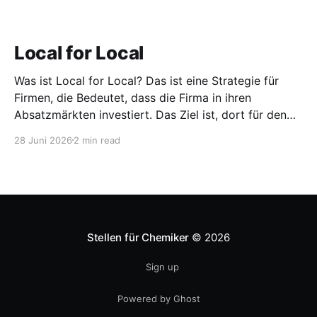
Local for Local
Was ist Local for Local? Das ist eine Strategie für
Firmen, die Bedeutet, dass die Firma in ihren
Absatzmärkten investiert. Das Ziel ist, dort für den
lokalen Markt zu produzieren, aber auch zu
28 Juni 2026
2 min read
entwickeln. Diese Strategie ist von Toyota bekannt,
das gezwungenermaßen früh in den USA
Fertigungswerke aufbauen musste. 1981
Stellen für Chemiker
© 2026
Sign up
Powered by Ghost