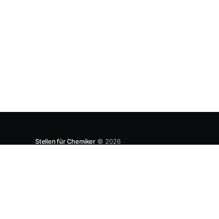
entwickeln. Diese Strategie ist von Toyota
bekannt, das gezwungenermaßen früh in den
USA Fertigungswerke aufbauen musste. 1981
Stellen für Chemiker
© 2026