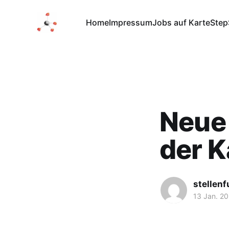
Home
Impressum
Jobs auf Karte
Step
Neue 
der K
stellen
13 Jan. 2