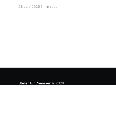
den lokalen Markt zu produzieren, aber auch zu
28 Juni 2026
2 min read
entwickeln. Diese Strategie ist von Toyota
bekannt, das gezwungenermaßen früh in den
USA Fertigungswerke aufbauen musste. 1981
Stellen für Chemiker
© 2026