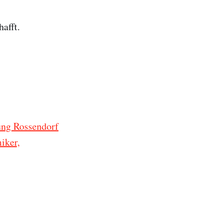
afft.
ung Rossendorf
iker,