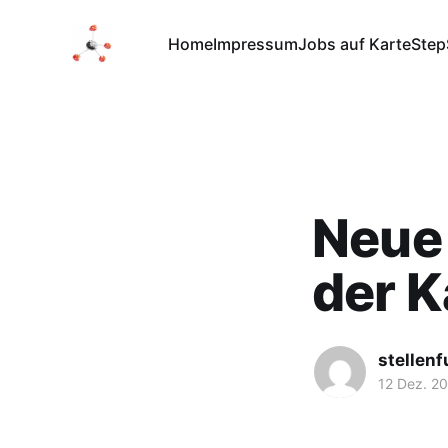
Home
Impressum
Jobs auf Karte
Step
Neue 
der K
stellen
12 Dez. 2