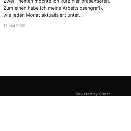
Zwei Themen möchte ich kurz hier präsentieren.
Zum einen habe ich meine Arbeitslosengrafik
wie jeden Monat aktualisiert unter
https://blog.stellen-fuer-
17 Mai 2026
chemiker.de/arbeitslose-chemiker/. Und die
Zahlen steigen wie zu erwarten weiter an. Mehr
Experten und insgesamt mehr Personen sind
arbeitssuchend. Dann möchte ich aber noch
den Blick auf etwas positivere
Powered by Ghost