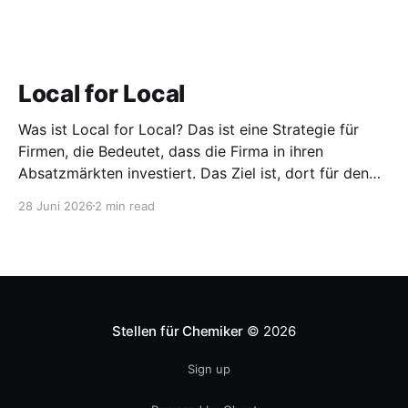
Local for Local
Was ist Local for Local? Das ist eine Strategie für
Firmen, die Bedeutet, dass die Firma in ihren
Absatzmärkten investiert. Das Ziel ist, dort für den
lokalen Markt zu produzieren, aber auch zu
28 Juni 2026
2 min read
entwickeln. Diese Strategie ist von Toyota bekannt,
das gezwungenermaßen früh in den USA
Fertigungswerke aufbauen musste. 1981
Stellen für Chemiker
© 2026
Sign up