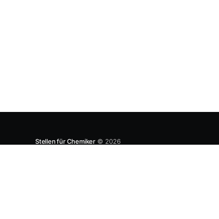
entwickeln. Diese Strategie ist von Toyota
bekannt, das gezwungenermaßen früh in den
USA Fertigungswerke aufbauen musste. 1981
Stellen für Chemiker
© 2026