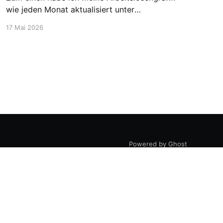
wie jeden Monat aktualisiert unter
https://blog.stellen-fuer-
17 Mai 2026
chemiker.de/arbeitslose-chemiker/. Und die
Zahlen steigen wie zu erwarten weiter an. Mehr
Experten und insgesamt mehr Personen sind
arbeitssuchend. Dann möchte ich aber noch
den Blick auf etwas positivere
Powered by Ghost