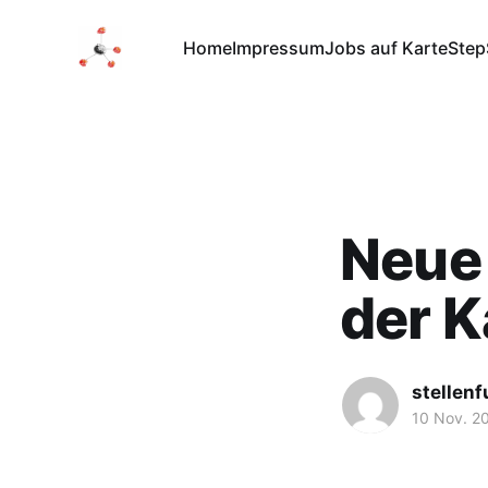
Home
Impressum
Jobs auf Karte
Step
Neue 
der K
stellen
10 Nov. 2