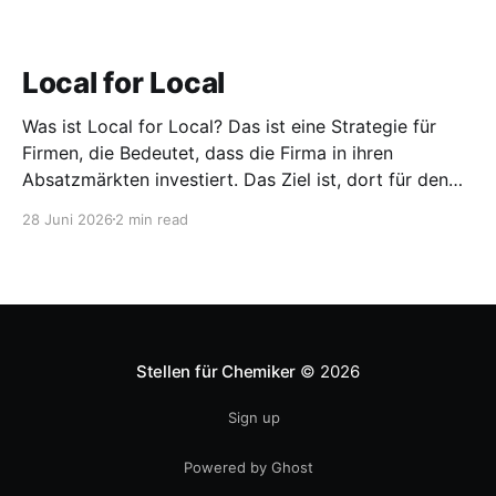
Local for Local
Was ist Local for Local? Das ist eine Strategie für
Firmen, die Bedeutet, dass die Firma in ihren
Absatzmärkten investiert. Das Ziel ist, dort für den
lokalen Markt zu produzieren, aber auch zu
28 Juni 2026
2 min read
entwickeln. Diese Strategie ist von Toyota bekannt,
das gezwungenermaßen früh in den USA
Fertigungswerke aufbauen musste. 1981
Stellen für Chemiker
© 2026
Sign up
Powered by Ghost