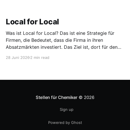
Local for Local
Was ist Local for Local? Das ist eine Strategie für
Firmen, die Bedeutet, dass die Firma in ihren
Absatzmärkten investiert. Das Ziel ist, dort für den
lokalen Markt zu produzieren, aber auch zu
28 Juni 2026
2 min read
entwickeln. Diese Strategie ist von Toyota bekannt,
das gezwungenermaßen früh in den USA
Fertigungswerke aufbauen musste. 1981
Stellen für Chemiker
© 2026
Sign up
Powered by Ghost