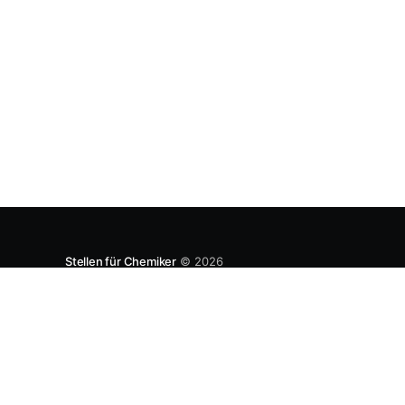
entwickeln. Diese Strategie ist von Toyota
bekannt, das gezwungenermaßen früh in den
USA Fertigungswerke aufbauen musste. 1981
Stellen für Chemiker
© 2026