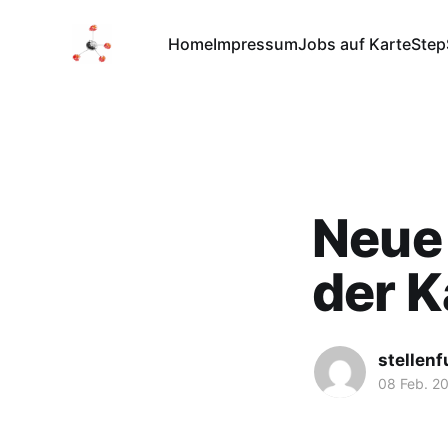
Home
Impressum
Jobs auf Karte
Step
Neue 
der 
stellen
08 Feb. 2