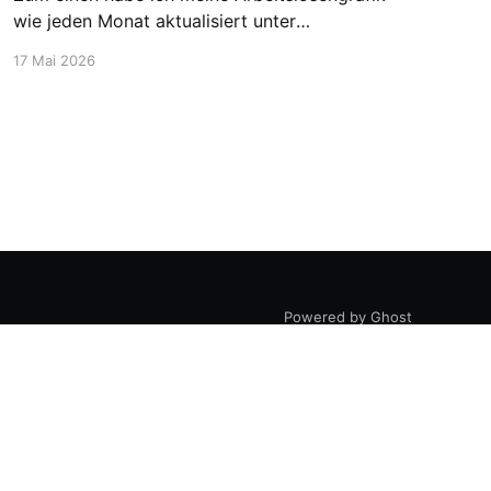
wie jeden Monat aktualisiert unter
https://blog.stellen-fuer-
17 Mai 2026
chemiker.de/arbeitslose-chemiker/. Und die
Zahlen steigen wie zu erwarten weiter an. Mehr
Experten und insgesamt mehr Personen sind
arbeitssuchend. Dann möchte ich aber noch
den Blick auf etwas positivere
Powered by Ghost