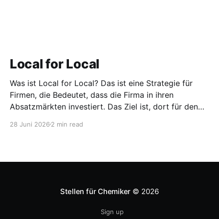
Local for Local
Was ist Local for Local? Das ist eine Strategie für
Firmen, die Bedeutet, dass die Firma in ihren
Absatzmärkten investiert. Das Ziel ist, dort für den
lokalen Markt zu produzieren, aber auch zu
28 Juni 2026
2 min read
entwickeln. Diese Strategie ist von Toyota bekannt,
das gezwungenermaßen früh in den USA
Fertigungswerke aufbauen musste. 1981
Stellen für Chemiker
© 2026
Sign up