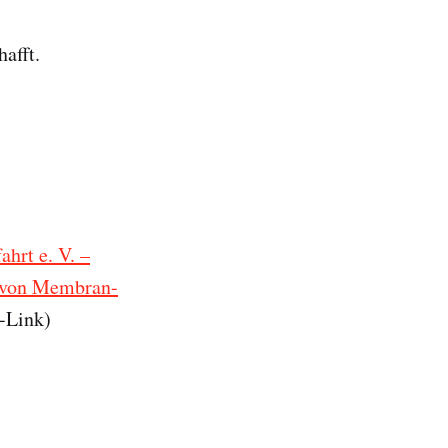
afft.
hrt e. V. –
g von Membran-
e-Link)