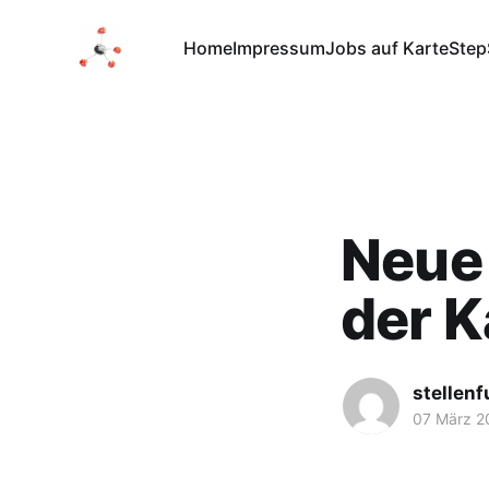
Home
Impressum
Jobs auf Karte
Step
Neue 
der K
stellen
07 März 2