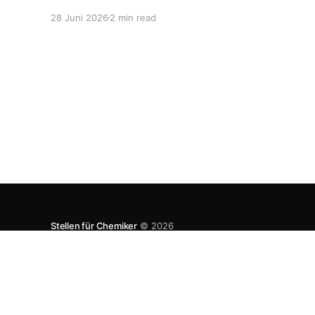
den lokalen Markt zu produzieren, aber auch zu
28 Juni 2026
2 min read
entwickeln. Diese Strategie ist von Toyota
bekannt, das gezwungenermaßen früh in den
USA Fertigungswerke aufbauen musste. 1981
Stellen für Chemiker
© 2026