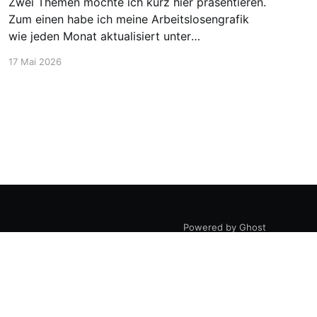
Zwei Themen möchte ich kurz hier präsentieren.
Zum einen habe ich meine Arbeitslosengrafik
wie jeden Monat aktualisiert unter
https://blog.stellen-fuer-
17 Mai 2026
chemiker.de/arbeitslose-chemiker/. Und die
Zahlen steigen wie zu erwarten weiter an. Mehr
Experten und insgesamt mehr Personen sind
arbeitssuchend. Dann möchte ich aber noch
den Blick auf etwas positivere
Powered by Ghost