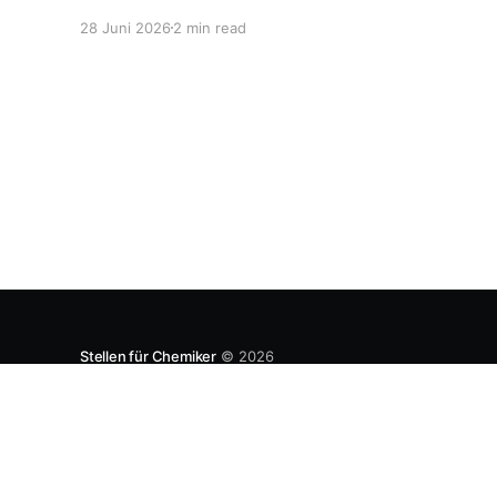
den lokalen Markt zu produzieren, aber auch zu
28 Juni 2026
2 min read
entwickeln. Diese Strategie ist von Toyota
bekannt, das gezwungenermaßen früh in den
USA Fertigungswerke aufbauen musste. 1981
Stellen für Chemiker
© 2026