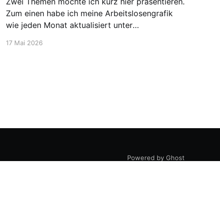
Zwei Themen möchte ich kurz hier präsentieren.
Zum einen habe ich meine Arbeitslosengrafik
wie jeden Monat aktualisiert unter
https://blog.stellen-fuer-
17 Mai 2026
chemiker.de/arbeitslose-chemiker/. Und die
Zahlen steigen wie zu erwarten weiter an. Mehr
Experten und insgesamt mehr Personen sind
arbeitssuchend. Dann möchte ich aber noch
den Blick auf etwas positivere
Powered by Ghost