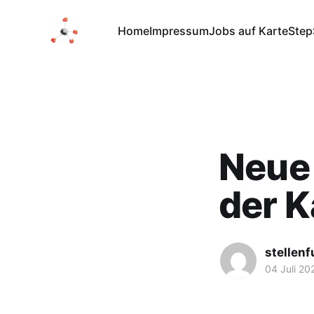
Home
Impressum
Jobs auf Karte
Step
Neue 
der K
stellen
04 Juli 20