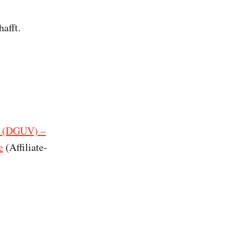
afft.
V. (DGUV) –
e
(Affiliate-