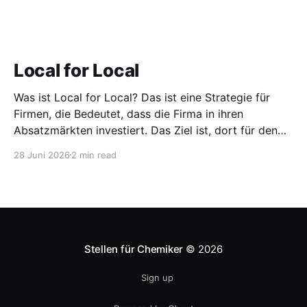
Local for Local
Was ist Local for Local? Das ist eine Strategie für
Firmen, die Bedeutet, dass die Firma in ihren
Absatzmärkten investiert. Das Ziel ist, dort für den
lokalen Markt zu produzieren, aber auch zu
28 Juni 2026
2 min read
entwickeln. Diese Strategie ist von Toyota bekannt,
das gezwungenermaßen früh in den USA
Fertigungswerke aufbauen musste. 1981
Stellen für Chemiker
© 2026
Sign up