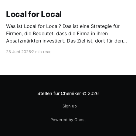
Local for Local
Was ist Local for Local? Das ist eine Strategie für
Firmen, die Bedeutet, dass die Firma in ihren
Absatzmärkten investiert. Das Ziel ist, dort für den
lokalen Markt zu produzieren, aber auch zu
28 Juni 2026
2 min read
entwickeln. Diese Strategie ist von Toyota bekannt,
das gezwungenermaßen früh in den USA
Fertigungswerke aufbauen musste. 1981
Stellen für Chemiker
© 2026
Sign up
Powered by Ghost