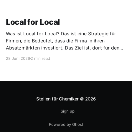
Local for Local
Was ist Local for Local? Das ist eine Strategie für
Firmen, die Bedeutet, dass die Firma in ihren
Absatzmärkten investiert. Das Ziel ist, dort für den
lokalen Markt zu produzieren, aber auch zu
28 Juni 2026
2 min read
entwickeln. Diese Strategie ist von Toyota bekannt,
das gezwungenermaßen früh in den USA
Fertigungswerke aufbauen musste. 1981
Stellen für Chemiker
© 2026
Sign up
Powered by Ghost