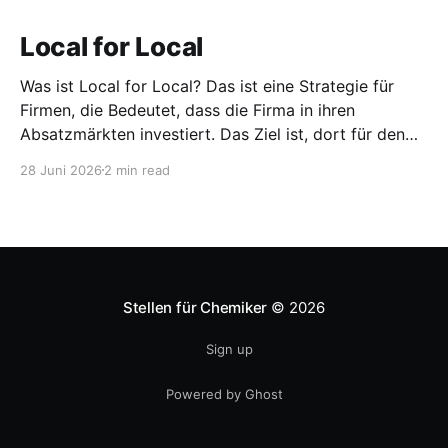
Local for Local
Was ist Local for Local? Das ist eine Strategie für
Firmen, die Bedeutet, dass die Firma in ihren
Absatzmärkten investiert. Das Ziel ist, dort für den
lokalen Markt zu produzieren, aber auch zu
28 Juni 2026
2 min read
entwickeln. Diese Strategie ist von Toyota bekannt,
das gezwungenermaßen früh in den USA
Fertigungswerke aufbauen musste. 1981
Stellen für Chemiker
© 2026
Sign up
Powered by Ghost