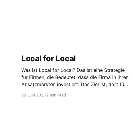
Local for Local
Was ist Local for Local? Das ist eine Strategie
für Firmen, die Bedeutet, dass die Firma in ihren
Absatzmärkten investiert. Das Ziel ist, dort für
den lokalen Markt zu produzieren, aber auch zu
28 Juni 2026
2 min read
entwickeln. Diese Strategie ist von Toyota
bekannt, das gezwungenermaßen früh in den
USA Fertigungswerke aufbauen musste. 1981