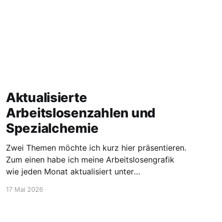
Aktualisierte
Arbeitslosenzahlen und
Spezialchemie
Zwei Themen möchte ich kurz hier präsentieren.
Zum einen habe ich meine Arbeitslosengrafik
wie jeden Monat aktualisiert unter
https://blog.stellen-fuer-
17 Mai 2026
chemiker.de/arbeitslose-chemiker/. Und die
Zahlen steigen wie zu erwarten weiter an. Mehr
Experten und insgesamt mehr Personen sind