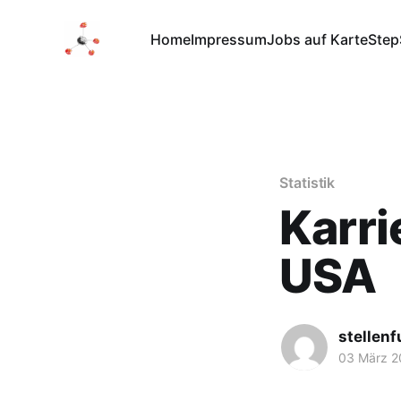
Home
Impressum
Jobs auf Karte
Step
Statistik
Karri
USA
stellen
03 März 2