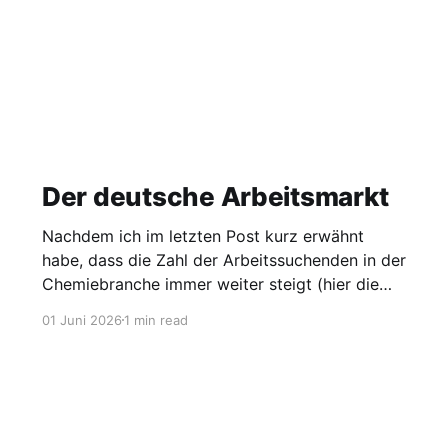
Der deutsche Arbeitsmarkt
Nachdem ich im letzten Post kurz erwähnt
habe, dass die Zahl der Arbeitssuchenden in der
Chemiebranche immer weiter steigt (hier die
Grafik dazu), möchte ich heute einen Blick auf
01 Juni 2026
1 min read
den gesamten Arbeitsmarkt werfen. Laut
Agentur für Arbeit lag die Arbeitslosigkeit im
Mai bei 2,95 Millionen, was einer Quote von