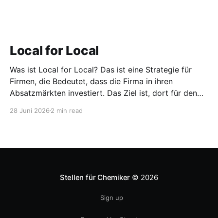
Local for Local
Was ist Local for Local? Das ist eine Strategie für
Firmen, die Bedeutet, dass die Firma in ihren
Absatzmärkten investiert. Das Ziel ist, dort für den
lokalen Markt zu produzieren, aber auch zu
28 Juni 2026
2 min read
entwickeln. Diese Strategie ist von Toyota bekannt,
das gezwungenermaßen früh in den USA
Fertigungswerke aufbauen musste. 1981
Stellen für Chemiker
© 2026
Sign up