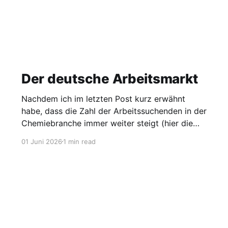
Der deutsche Arbeitsmarkt
Nachdem ich im letzten Post kurz erwähnt
habe, dass die Zahl der Arbeitssuchenden in der
Chemiebranche immer weiter steigt (hier die
Grafik dazu), möchte ich heute einen Blick auf
01 Juni 2026
1 min read
den gesamten Arbeitsmarkt werfen. Laut
Agentur für Arbeit lag die Arbeitslosigkeit im
Mai bei 2,95 Millionen, was einer Quote von