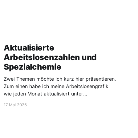
Aktualisierte
Arbeitslosenzahlen und
Spezialchemie
Zwei Themen möchte ich kurz hier präsentieren.
Zum einen habe ich meine Arbeitslosengrafik
wie jeden Monat aktualisiert unter
https://blog.stellen-fuer-
17 Mai 2026
chemiker.de/arbeitslose-chemiker/. Und die
Zahlen steigen wie zu erwarten weiter an. Mehr
Experten und insgesamt mehr Personen sind
arbeitssuchend. Dann möchte ich aber noch
den Blick auf etwas positivere