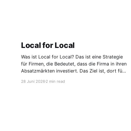
Local for Local
Was ist Local for Local? Das ist eine Strategie
für Firmen, die Bedeutet, dass die Firma in ihren
Absatzmärkten investiert. Das Ziel ist, dort für
den lokalen Markt zu produzieren, aber auch zu
28 Juni 2026
2 min read
entwickeln. Diese Strategie ist von Toyota
bekannt, das gezwungenermaßen früh in den
USA Fertigungswerke aufbauen musste. 1981