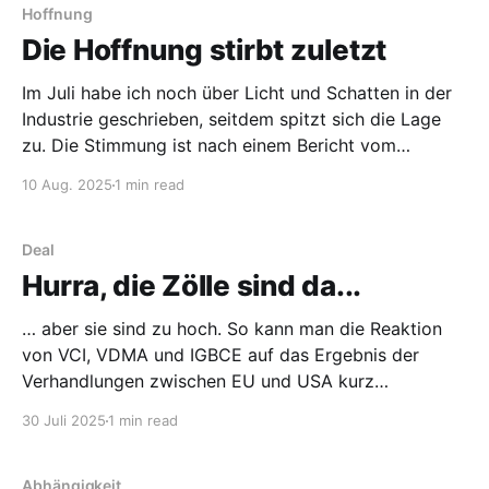
Arbeitslosen das Niveau der Corona-Zeit
Hoffnung
Die Hoffnung stirbt zuletzt
Im Juli habe ich noch über Licht und Schatten in der
Industrie geschrieben, seitdem spitzt sich die Lage
zu. Die Stimmung ist nach einem Bericht vom
Handelsblatt deutlich schlechter geworden, der
10 Aug. 2025
1 min read
Auftragsbestand niedriger als zu Corona-Zeiten.
Inzwischen werden auch Entlassungen wieder
diskutiert, trotz Fachkräftemangel und Know-how-
Deal
Verlust. Die nächste Tarifrunde steht
Hurra, die Zölle sind da...
… aber sie sind zu hoch. So kann man die Reaktion
von VCI, VDMA und IGBCE auf das Ergebnis der
Verhandlungen zwischen EU und USA kurz
zusammenfassen. Endlich gibt es eine Einigung und
30 Juli 2025
1 min read
die Ungewissheit ist weg (wirklich???), aber die
Einigung ist etwas ungünstig ausgefallen. Es dürfte
inzwischen schon jeder gehört
Abhängigkeit