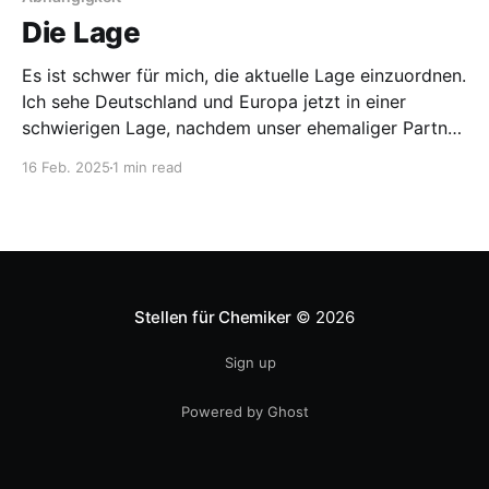
Die Lage
Es ist schwer für mich, die aktuelle Lage einzuordnen.
Ich sehe Deutschland und Europa jetzt in einer
schwierigen Lage, nachdem unser ehemaliger Partner
und Sicherheitsgarant jetzt eher wie ein Konkurrent
16 Feb. 2025
1 min read
auftritt, der mit harten Bandagen spielt. Das hat aus
meiner Sicht für Europa die Folge, dass es auf
Gebieten souverän
Stellen für Chemiker
© 2026
Sign up
Powered by Ghost