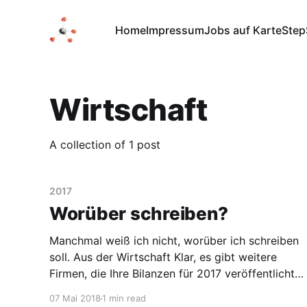
Home
Impressum
Jobs auf Karte
Step
Wirtschaft
A collection of 1 post
2017
Worüber schreiben?
Manchmal weiß ich nicht, worüber ich schreiben
soll. Aus der Wirtschaft Klar, es gibt weitere
Firmen, die Ihre Bilanzen für 2017 veröffentlicht
haben. Alles super bei Covestro, Evonik und
07 Mai 2018
1 min read
Lanxess (siehe die Nachrichten aus der Chemie