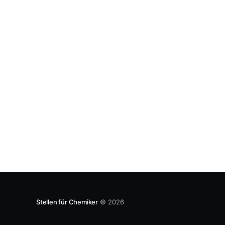
von Mai 2018). Aber über solche Nachrichten
habe ich erst berichtet. Außerdem hat Bayer
Stellen für Chemiker
© 2026