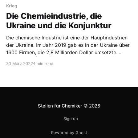
gewählt. Das Ergebnis hinterlässt vermutlich vor
Krieg
allem gebildete Europäer ratlos.
Die Chemieindustrie, die
Ukraine und die Konjunktur
Die chemische Industrie ist eine der Hauptindustrien
der Ukraine. Im Jahr 2019 gab es in der Ukraine über
1600 Firmen, die 2,8 Milliarden Dollar umsetzte.
Importiert wurden 2019 Chemikalien im Wert von 7,5
30 März 2022
1 min read
Mrd Dollar. Da die Ukraine eine sehr starke
Landwirtschaft hat, werden auch viele Düngemittel
benutzt.
Stellen für Chemiker
© 2026
Sign up
Powered by Ghost