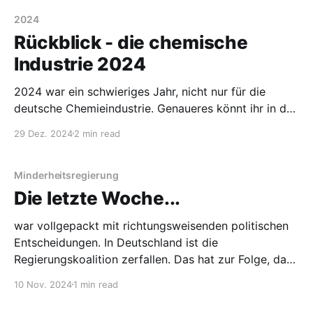
2024
Rückblick - die chemische
Industrie 2024
2024 war ein schwieriges Jahr, nicht nur für die
deutsche Chemieindustrie. Genaueres könnt ihr in den
vielen Rückblicken nachlesen, die es gerade gibt. Ich
29 Dez. 2024
2 min read
will mich da einreihen, aber mit einem spezifischen
Rückblick für die Chemieindustrie.
Gesamtwirtschaftlicher Rahmen Ein großer Faktor für
Minderheitsregierung
die Wettbewerbsfähigkeit der deutschen chemischen
Die letzte Woche...
Industrie sind die
war vollgepackt mit richtungsweisenden politischen
Entscheidungen. In Deutschland ist die
Regierungskoalition zerfallen. Das hat zur Folge, dass
das erste Mal in der Geschichte der Bundesrepublik
10 Nov. 2024
1 min read
Deutschland eine Minderheitsregierung an der Macht
ist. Zumindest bis zu Neuwahlen. Und die USA haben