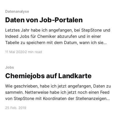
kuratiert (ja, ein großes Wort) hat. Seit dem
01.03.2019
Datenanalyse
Daten von Job-Portalen
Letztes Jahr habe ich angefangen, bei StepStone und
Indeed Jobs für Chemiker abzurufen und in einer
Tabelle zu speichern mit dem Datum, wann ich sie
gesehen habe. Außerdem habe ich bei StepStone
11 Mai 2020
2 min read
(hier geht es zu Jobs von StepStone für Chemiker,
sogar auf einer Landkarte) die Relevanz mit einem
Deep-Learning
Jobs
Chemiejobs auf Landkarte
Wie geschrieben, habe ich jetzt angefangen, Daten zu
sammeln. Netterweise habe ich jetzt noch einen Feed
von StepStone mit Koordinaten der Stellenanzeigen
bekommen. Daher kann ich Euch zunächst mal
25 Feb. 2019
testweise ausgesuchte Chemie-Jobs auf einer