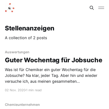
Stellenanzeigen
A collection of 2 posts
Auswertungen
Guter Wochentag für Jobsuche
Was ist für Chemiker ein guter Wochentag für die
Jobsuche? Na klar, jeder Tag. Aber hin und wieder
versuche ich, aus meinen gesammelten
Stellenanzeigen nützliche Details
02 Nov. 2020
1 min read
herauszuextrahieren. Erste Auswertungen sind ja
schon gelaufen. Unter anderem habe ich im Mai 2020
ein Jahr zurückgeschaut. Kürzlich habe ich auch die
Chemieunternehmen