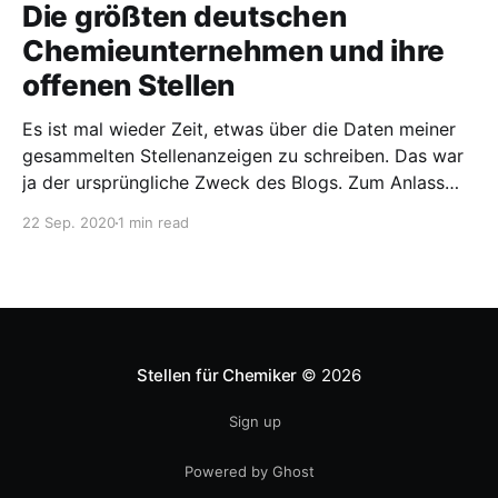
Stellenanzeigen der
Die größten deutschen
Chemieunternehmen und ihre
offenen Stellen
Es ist mal wieder Zeit, etwas über die Daten meiner
gesammelten Stellenanzeigen zu schreiben. Das war
ja der ursprüngliche Zweck des Blogs. Zum Anlass
nehme ich, dass der VCI hat eine Liste der 20 größten
22 Sep. 2020
1 min read
deutschen Chemieunternehmen nach Umsatz
kuratiert (ja, ein großes Wort) hat. Seit dem
01.03.2019
Stellen für Chemiker
© 2026
Sign up
Powered by Ghost