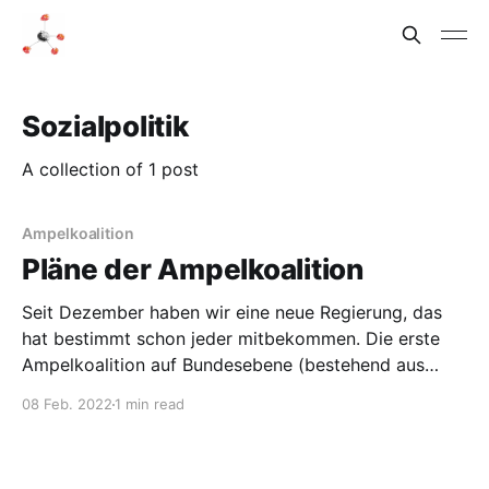
Sozialpolitik
A collection of 1 post
Ampelkoalition
Pläne der Ampelkoalition
Seit Dezember haben wir eine neue Regierung, das
hat bestimmt schon jeder mitbekommen. Die erste
Ampelkoalition auf Bundesebene (bestehend aus
SPD, FDP und Grünen) möchte für den Aufbruch
08 Feb. 2022
1 min read
stehen. Dem Koalitionsvertrag hat sie den Untertitel
„Bündnis für Freiheit, Gerechtigkeit und
Nachhaltigkeit“ gegeben. Die Wirtschaftspolitik der