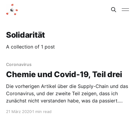
Solidarität
A collection of 1 post
Coronavirus
Chemie und Covid-19, Teil drei
Die vorherigen Artikel über die Supply-Chain und das
Coronavirus, und der zweite Teil zeigen, dass ich
zunächst nicht verstanden habe, was da passiert.
Vielleicht verstehe ich es immer noch nicht…
21 März 2020
1 min read
Inzwischen ist zumindest in Bayern für mindestens
die nächsten zwei eine Ausgangsbeschränkung in
Kraft. Mal sehen, wie sich die Fallzahlen