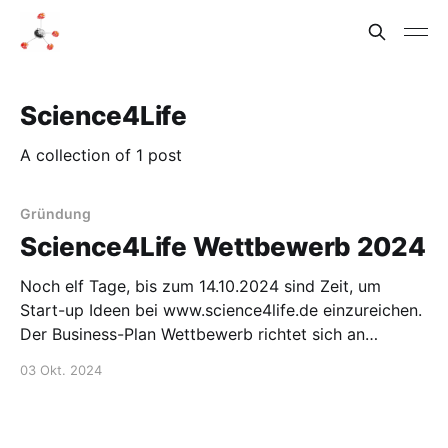
Science4Life
A collection of 1 post
Gründung
Science4Life Wettbewerb 2024
Noch elf Tage, bis zum 14.10.2024 sind Zeit, um
Start-up Ideen bei www.science4life.de einzureichen.
Der Business-Plan Wettbewerb richtet sich an
(zukünftige) Gründer aus den Bereichen Life
03 Okt. 2024
Sciences, Chemie und Energie. Wie ich und viele
andere schon öfters geschrieben haben, benötigen
wir in Deutschland mehr Start-ups, die