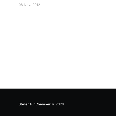
Stellenknappheit für Chemiker verabschiedet. In
08 Nov. 2012
dem Artikel wird vor allem über die harte
Situation für ältere Chemiker berichtet, die
kürzlich arbeitslos wurden und jetzt keine neuen
Jobs bekommen.
Stellen für Chemiker
© 2026