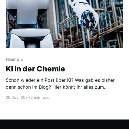
F&amp;E
KI in der Chemie
Schon wieder ein Post über KI? Was gab es bisher
denn schon im Blog? Hier könnt Ihr alles zum
Schlagwort KI lesen. Vermutlich nicht ganz
09 Dez. 2024
2 min read
vollständig… Aber ja, schon wieder ein Post, weil das
Thema gerade ein Hype ist, aber auch, weil es realen
Nutzen gibt, z.B. um die