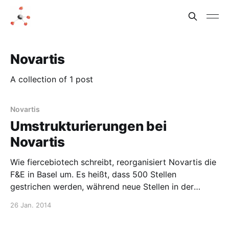
Novartis
A collection of 1 post
Novartis
Umstrukturierungen bei
Novartis
Wie fiercebiotech schreibt, reorganisiert Novartis die
F&E in Basel um. Es heißt, dass 500 Stellen
gestrichen werden, während neue Stellen in der
Entwicklung und Herstellung von Krebsmedikation
26 Jan. 2014
entstehen. Derek Lowe berichtete darüber schon in
seinem Blog In the pipeline.