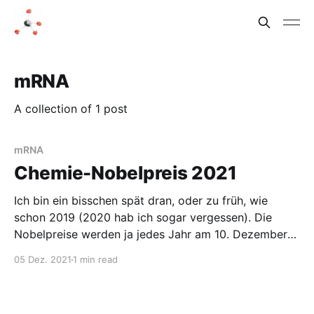
mRNA
A collection of 1 post
mRNA
Chemie-Nobelpreis 2021
Ich bin ein bisschen spät dran, oder zu früh, wie
schon 2019 (2020 hab ich sogar vergessen). Die
Nobelpreise werden ja jedes Jahr am 10. Dezember
vergeben, auch der Chemie-Nobelpreis 2021. Das ist
05 Dez. 2021
1 min read
der Todestag Alfred Nobels, dem Stifter des
Nobelpreises. Dieses Jahr wird der Chemie-
Nobelpreis organischen Chemikern verliehen. Wer