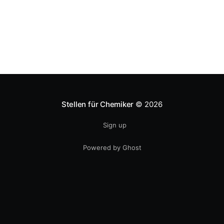
geschlossen und Kurzarbeit angemeldet. Die IG BCE
erwartet jetzt auch einen
Stellen für Chemiker
© 2026
Sign up
Powered by Ghost