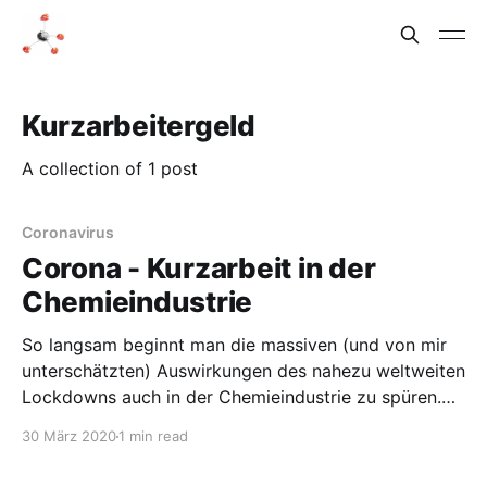
Kurzarbeitergeld
A collection of 1 post
Coronavirus
Corona - Kurzarbeit in der
Chemieindustrie
So langsam beginnt man die massiven (und von mir
unterschätzten) Auswirkungen des nahezu weltweiten
Lockdowns auch in der Chemieindustrie zu spüren.
Die Nachfrage nach Autos und anderen größeren
30 März 2020
1 min read
Konsumgütern ist in Folge der Corona-Krise
eingebrochen, die Automobilindustrie hat Werke