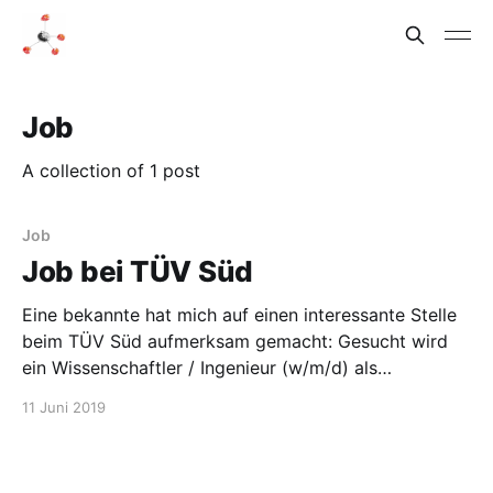
Job
A collection of 1 post
Job
Job bei TÜV Süd
Eine bekannte hat mich auf einen interessante Stelle
beim TÜV Süd aufmerksam gemacht: Gesucht wird
ein Wissenschaftler / Ingenieur (w/m/d) als
Sachverständiger im Bereich Entsorgung radioaktiver
11 Juni 2019
Abfälle. Dieser sollte Chemie studiert haben, schon
Fachkenntnisse in der Kerntechnik und
Strahlenschutz-Grundkenntnisse haben. Da gibt es