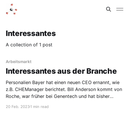
Interessantes
A collection of 1 post
Arbeitsmarkt
Interessantes aus der Branche
Personalien Bayer hat einen neuen CEO ernannt, wie
z.B. CHEManager berichtet. Bill Anderson kommt von
Roche, war früher bei Genentech und hat bisher
meines Wissens noch keine Fusionen rückgängig
20 Feb. 2023
1 min read
gemacht. Trotzdem wird jetzt spekuliert, dass Bayer
in einen Pharma- und einen Agrarteil aufgespalten
werden könnte. Das würde quasi die