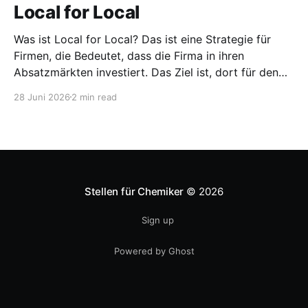
Local for Local
Was ist Local for Local? Das ist eine Strategie für
Firmen, die Bedeutet, dass die Firma in ihren
Absatzmärkten investiert. Das Ziel ist, dort für den
lokalen Markt zu produzieren, aber auch zu
28 Juni 2026
2 min read
entwickeln. Diese Strategie ist von Toyota bekannt,
das gezwungenermaßen früh in den USA
Fertigungswerke aufbauen musste. 1981
Stellen für Chemiker
© 2026
Sign up
Powered by Ghost