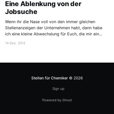
Eine Ablenkung von der
Jobsuche
Wenn ihr die Nase voll von den immer gleichen
Stellenanzeigen der Unternehmen habt, dann habe
ich eine kleine Abwechslung für Euch, die mir ein
Leser des Blogs zukommen hat lassen:
14 Dez. 2012
http://www.wileysciencejobs.com/job/575701/qualitat
smanager-reach-augsburg/ Gesucht ist ein
Qualitätsmanager, wie aus dem Titel der
Stellenanzeige hervorgeht. Eine Voraussetzung
Stellen für Chemiker
© 2026
Sign up
Powered by Ghost