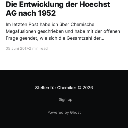
Die Entwicklung der Hoechst
AG nach 1952
Im letzten Post habe ich über Chemische
Megafusionen geschrieben und habe mit der offenen
Frage geendet, wie sich die Gesamtzahl der
Mitarbeiter und vor allem Chemiker entwickeln wird.
05 Juni 2017
2 min read
Eine definitive Antwort darauf kann es nicht geben,
weil wir ja keinen Einblick in ein alternatives
Universum ohne Fusion haben (zumindest ich
Stellen für Chemiker
© 2026
Sign up
Powered by Ghost