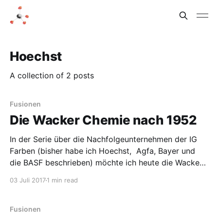
Hoechst
A collection of 2 posts
Fusionen
Die Wacker Chemie nach 1952
In der Serie über die Nachfolgeunternehmen der IG
Farben (bisher habe ich Hoechst, Agfa, Bayer und
die BASF beschrieben) möchte ich heute die Wacker
Chemie vorstellen, mit besonderem Blick auf große
03 Juli 2017
1 min read
oder Megafusionen. Auch hier sind die Daten von
Wikipedia. Zerschlagung der IG Farben Ich wusste
nicht, dass Wacker mal
Fusionen