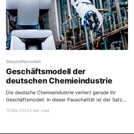
Geschäftsmodell
Geschäftsmodell der
deutschen Chemieindustrie
Die deutsche Chemieindustrie verliert gerade ihr
Geschäftsmodell. In dieser Pauschalität ist der Satz
vermutlich nicht richtig, aber für die energieintensive
12 Mai 2023
2 min read
Grundstoff und Spezialchemie stimmt das schon. Das
alte Modell beruhte seit den 1970er Jahren (Quelle)
auf billiger Energie und billigen Rohstoffen (Gas) aus