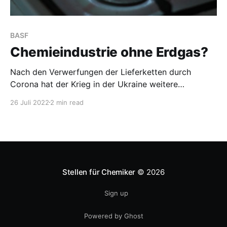
BASF
Chemieindustrie ohne Erdgas?
Nach den Verwerfungen der Lieferketten durch
Corona hat der Krieg in der Ukraine weitere
Engpässe hervorgebracht. Das ist soweit bekannt
26 Juli 2022
2 min read
und erfolgreich verdrängt. Gut, dass Russland weiter
Erdgas liefert. Moment, da war doch was… Letztes
Jahr waren ja die deutschen Gasspeicher schon nicht
so gefüllt, wie das möglich gewesen wäre.
Stellen für Chemiker
© 2026
Sign up
Powered by Ghost