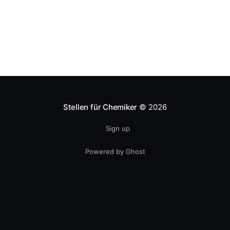
Rheinland-Pfalz: 33 * Saarland: 18 * Sachsen: 18 *
Sachsen-Anhalt: 20
Stellen für Chemiker
© 2026
Sign up
Powered by Ghost