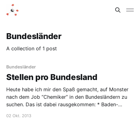
Bundesländer
A collection of 1 post
Bundesländer
Stellen pro Bundesland
Heute habe ich mir den Spaß gemacht, auf Monster
nach dem Job “Chemiker” in den Bundesländern zu
suchen. Das ist dabei rausgekommen: * Baden-
Württemberg: 45 * Bayern: 55 * Berlin: 21 *
02 Okt. 2013
Brandenburg: 15 * Bremen: 19 * Hamburg: 20 *
Hessen: 39 * Mecklenburg-Vorpommern: 18 *
Niedersachsen: 24 * Nordrhein-Westfalen: 49 *