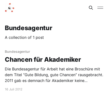
Bundesagentur
A collection of 1 post
Bundesagentur
Chancen für Akademiker
Die Bundesagentur für Arbeit hat eine Broschüre mit
dem Titel “Gute Bildung, gute Chancen” rausgebracht.
2011 gab es demnach für Akademiker keine
Arbeitslosigkeit, bei einer Quote von 2,4% ist
16 Juli 2012
definitionsgemäß die Vollbeschäftigung erreicht. Die
Broschüre ist interessant, ich empfehle es, sie mal
durchzulesen. Unter anderem kann man auch sehen,